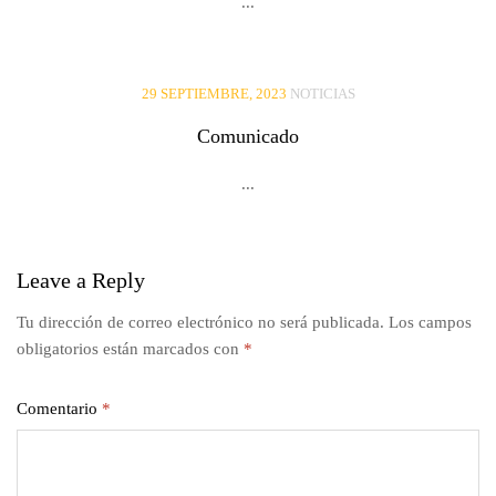
...
29 SEPTIEMBRE, 2023
NOTICIAS
Comunicado
...
Leave
a Reply
Tu dirección de correo electrónico no será publicada.
Los campos
obligatorios están marcados con
*
Comentario
*