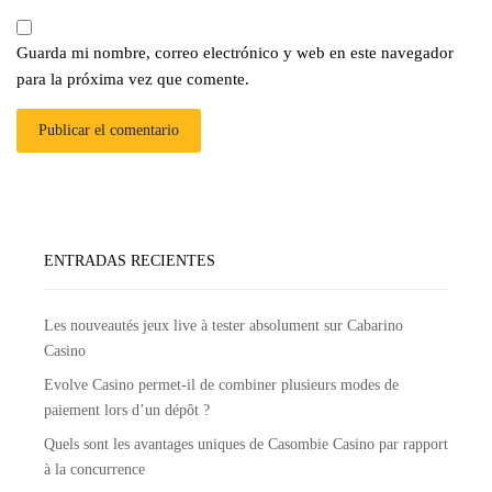
Guarda mi nombre, correo electrónico y web en este navegador
para la próxima vez que comente.
ENTRADAS RECIENTES
Les nouveautés jeux live à tester absolument sur Cabarino
Casino
Evolve Casino permet-il de combiner plusieurs modes de
paiement lors d’un dépôt ?
Quels sont les avantages uniques de Casombie Casino par rapport
à la concurrence