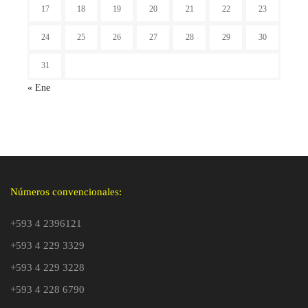
17
18
19
20
21
22
23
24
25
26
27
28
29
30
31
« Ene
Números convencionales:
+593 4 2396121
+593 4 229 3329
+593 4 229 3228
+593 4 228 6790