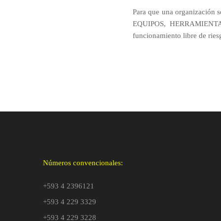
Para que una organización s
EQUIPOS, HERRAMIENTAS 
funcionamiento libre de riesg
Números convencionales:
+593 4 2396121
+593 4 229 3329
+593 4 229 3228