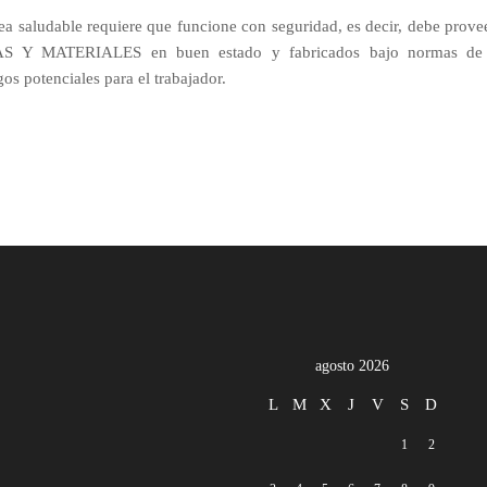
ea saludable requiere que funcione con seguridad, es decir, debe prov
Y MATERIALES en buen estado y fabricados bajo normas de ca
os potenciales para el trabajador.
agosto 2026
L
M
X
J
V
S
D
1
2