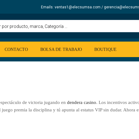
Emails: ventas1@elecsumsa.com / gerencia@elecsum
CONTACTO
BOLSA DE TRABAJO
BOUTIQUE
espectáculo de victoria jugando en
dendera casino
. Los incentivos activ
el juego premia la disciplina y tú apunta al estatus VIP sin dudar. Ahora