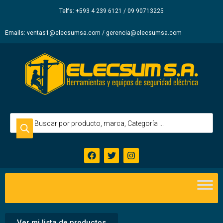
Elecsum
Telfs: +593 4 239 6121 / 09 90713225
S.A.
Emails: ventas1@elecsumsa.com / gerencia@elecsumsa.com
Ver mi lista de productos