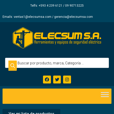
Elecsum
Telfs: +593 4 239 6121 / 09 90713225
S.A.
Emails: ventas1@elecsumsa.com / gerencia@elecsumsa.com
Ver mi lista de productos