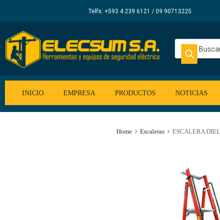
Elecsum
Telfs: +593 4 239 6121 / 09 90713225
S.A.
INICIO
EMPRESA
PRODUCTOS
NOTICIAS
Home
Escaleras
ESCALERA DIEL