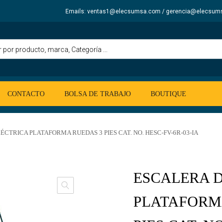
Emails: ventas1@elecsumsa.com / gerencia@elecsum
CONTACTO
BOLSA DE TRABAJO
BOUTIQUE
ÉCTRICA PLATAFORMA RUEDAS 3 PIES CAT. NO. HESC-FV-6R-03-IA
ESCALERA D
PLATAFORM