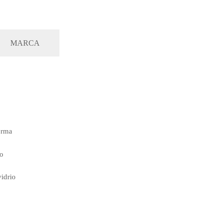
MARCA
orma
lo
idrio