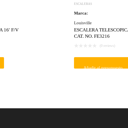
ESCALERAS
Marca:
Louisville
 16′ F/V
ESCALERA TELESCOPICA
CAT. NO. FE3216
(0 reviews)
Añadir al presupuesto