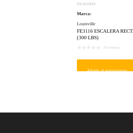
ESCALERAS
Marca:
Louisville
FE3116 ESCALERA RECTA
(300 LBS)
(0 reviews)
Añadir al presupuesto