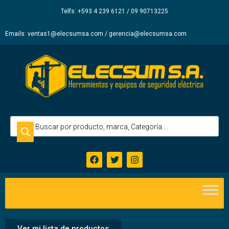
Elecsum
Telfs: +593 4 239 6121 / 09 90713225
S.A.
Emails: ventas1@elecsumsa.com / gerencia@elecsumsa.com
Ver mi lista de productos