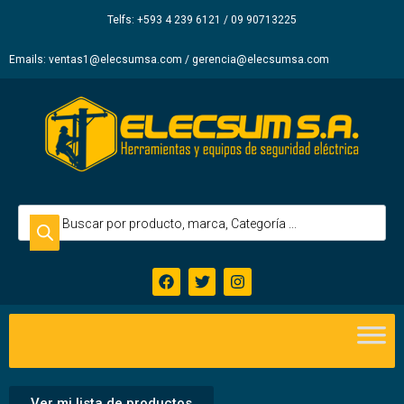
Elecsum
Telfs: +593 4 239 6121 / 09 90713225
S.A.
Emails: ventas1@elecsumsa.com / gerencia@elecsumsa.com
Ver mi lista de productos