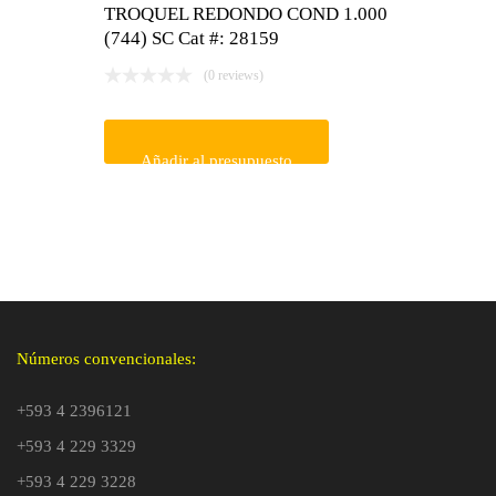
TROQUEL REDONDO COND 1.000
(744) SC Cat #: 28159
(0 reviews)
Añadir al presupuesto
Números convencionales:
+593 4 2396121
+593 4 229 3329
+593 4 229 3228