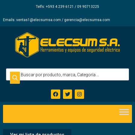
Elecsum
Telfs: +593 4 239 6121 / 09 90713225
S.A.
Emails: ventas1@elecsumsa.com / gerencia@elecsumsa.com
Ver mi lista de productos