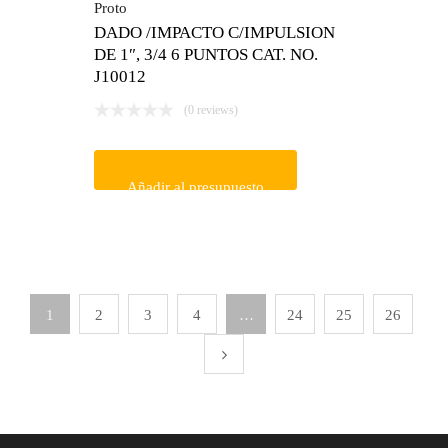
Proto
DADO /IMPACTO C/IMPULSION
DE 1″, 3/4 6 PUNTOS CAT. NO.
J10012
(0 reviews)
Añadir al presupuesto
1
2
3
4
…
24
25
26