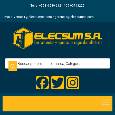
Elecsum
Telfs: +593 4 239 6121 / 09 90713225
S.A.
Emails: ventas1@elecsumsa.com / gerencia@elecsumsa.com