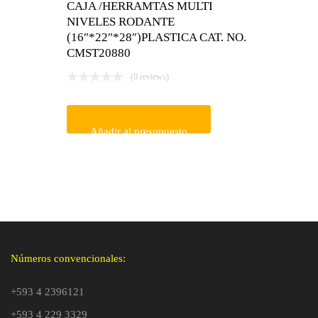
CAJA /HERRAMTAS MULTI
NIVELES RODANTE
(16″*22″*28″)PLASTICA CAT. NO.
CMST20880
(0 reviews)
Añadir al presupuesto
Números convencionales:
+593 4 2396121
+593 4 229 3329