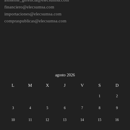
financiero@elecsumsa.com
importaciones@elecsumsa.com
compraspublicas@elecsumsa.com
agosto 2026
L
M
X
J
V
S
D
1
2
3
4
5
6
7
8
9
10
11
12
13
14
15
16