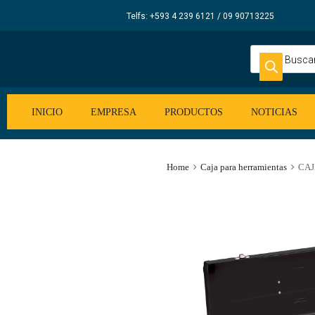
Elecsum
Telfs: +593 4 239 6121 / 09 90713225
S.A.
INICIO
EMPRESA
PRODUCTOS
NOTICIAS
Home
Caja para herramientas
CAJ