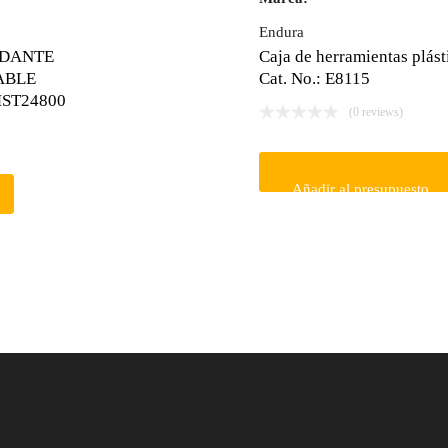
Endura
ODANTE
Caja de herramientas plást
ABLE
Cat. No.: E8115
MST24800
(0 reviews)
Añadir al presupuesto