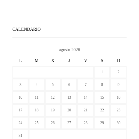
CALENDARIO
agosto 2026
L
M
X
J
V
S
D
1
2
3
4
5
6
7
8
9
10
11
12
13
14
15
16
17
18
19
20
21
22
23
24
25
26
27
28
29
30
31