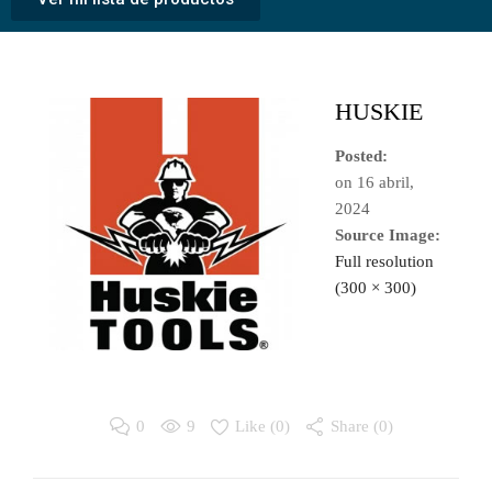
HUSKIE
Posted:
on
16 abril,
2024
Source Image:
Full resolution
(300 × 300)
0
9
Like (
0
)
Share (0)