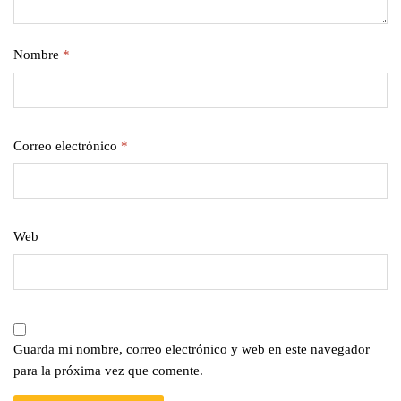
Nombre
*
Correo electrónico
*
Web
Guarda mi nombre, correo electrónico y web en este navegador
para la próxima vez que comente.