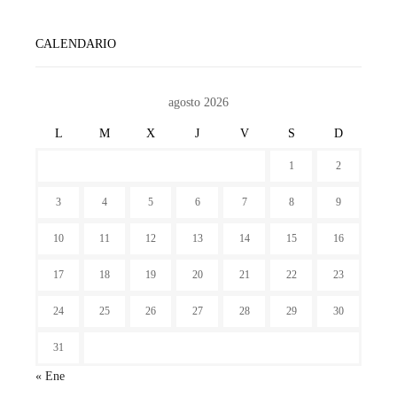
CALENDARIO
agosto 2026
L
M
X
J
V
S
D
1
2
3
4
5
6
7
8
9
10
11
12
13
14
15
16
17
18
19
20
21
22
23
24
25
26
27
28
29
30
31
« Ene