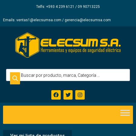
Elecsum
Telfs: +593 4 239 6121 / 09 90713225
S.A.
Emails: ventas1@elecsumsa.com / gerencia@elecsumsa.com
Ver mi lista de productos