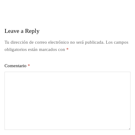
Leave
a Reply
Tu dirección de correo electrónico no será publicada.
Los campos
obligatorios están marcados con
*
Comentario
*