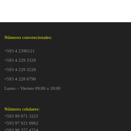
Números convencionales:
+593 4 2396121
+593 4 229 3329
+593 4 229 3228
+593 4 228 6790
Lunes – Viernes 09:00 a 18:00
Números celulares:
+593 99 071 3225
+593 97 921 0962
+593 98 377 4254