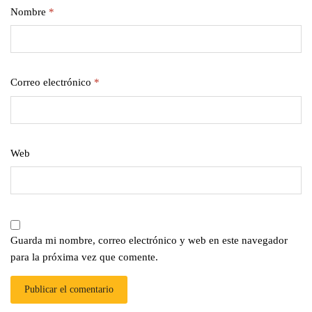
Nombre
*
Correo electrónico
*
Web
Guarda mi nombre, correo electrónico y web en este navegador
para la próxima vez que comente.