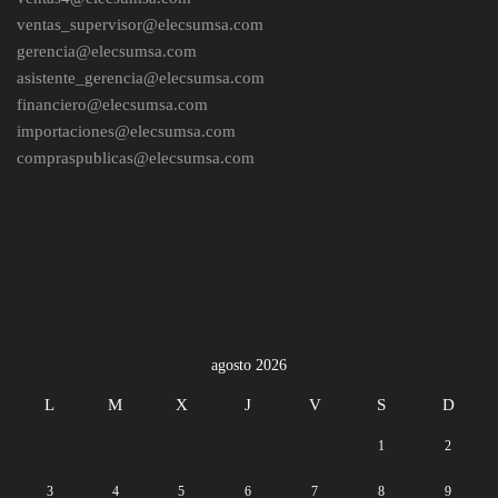
ventas_supervisor@elecsumsa.com
gerencia@elecsumsa.com
asistente_gerencia@elecsumsa.com
financiero@elecsumsa.com
importaciones@elecsumsa.com
compraspublicas@elecsumsa.com
agosto 2026
L
M
X
J
V
S
D
1
2
3
4
5
6
7
8
9