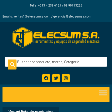
Elecsum
Telfs: +593 4 239 6121 / 09 90713225
S.A.
Emails: ventas1@elecsumsa.com / gerencia@elecsumsa.com
Ver mi lista de productos