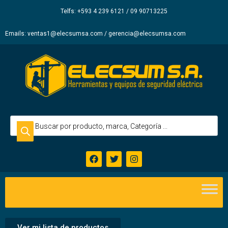
Elecsum
Telfs: +593 4 239 6121 / 09 90713225
S.A.
Emails: ventas1@elecsumsa.com / gerencia@elecsumsa.com
Ver mi lista de productos