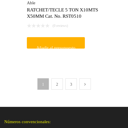
Able
RATCHET/TECLE 5 TON X10MTS
X50MM Cat. No. RST0510
(0 reviews)
Añadir al presupuesto
1
2
3
Números convencionales: