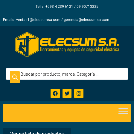
Elecsum
Telfs: +593 4 239 6121 / 09 90713225
S.A.
Emails: ventas1@elecsumsa.com / gerencia@elecsumsa.com
Ver mi lista de productos