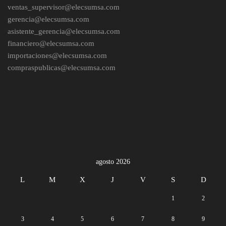
ventas_supervisor@elecsumsa.com
gerencia@elecsumsa.com
asistente_gerencia@elecsumsa.com
financiero@elecsumsa.com
importaciones@elecsumsa.com
compraspublicas@elecsumsa.com
agosto 2026
L
M
X
J
V
S
D
1
2
3
4
5
6
7
8
9