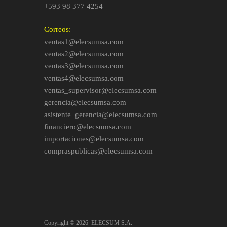
+593 98 377 4254
Correos:
ventas1@elecsumsa.com
ventas2@elecsumsa.com
ventas3@elecsumsa.com
ventas4@elecsumsa.com
ventas_supervisor@elecsumsa.com
gerencia@elecsumsa.com
asistente_gerencia@elecsumsa.com
financiero@elecsumsa.com
importaciones@elecsumsa.com
compraspublicas@elecsumsa.com
Copyright ©
2026
ELECSUM S.A.