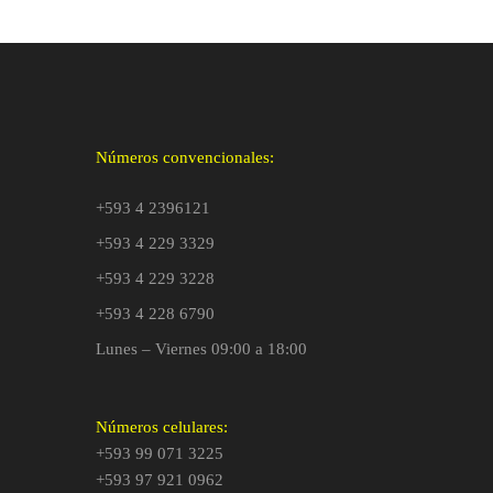
Números convencionales:
+593 4 2396121
+593 4 229 3329
+593 4 229 3228
+593 4 228 6790
Lunes – Viernes 09:00 a 18:00
Números celulares:
+593 99 071 3225
+593 97 921 0962