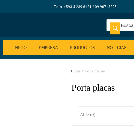
Elecsum
Telfs: +593 4 239 6121 / 09 90713225
S.A.
INICIO
EMPRESA
PRODUCTOS
NOTICIAS
Home
Porta placas
Porta placas