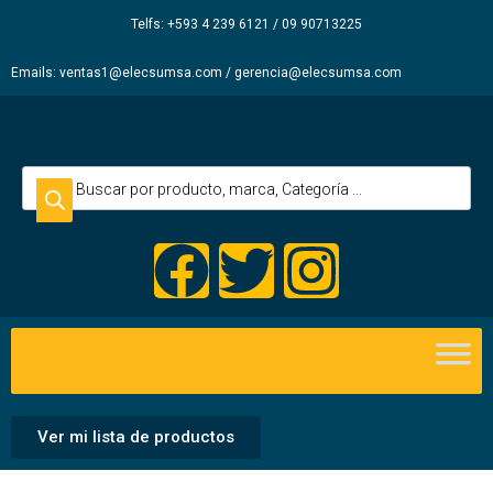
Elecsum
Telfs: +593 4 239 6121 / 09 90713225
S.A.
Emails: ventas1@elecsumsa.com / gerencia@elecsumsa.com
Ver mi lista de productos