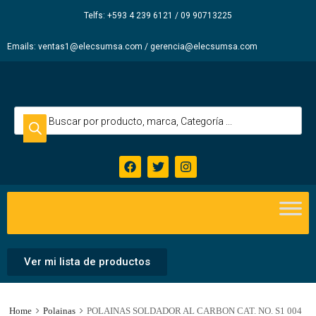
Elecsum
Telfs: +593 4 239 6121 / 09 90713225
S.A.
Emails: ventas1@elecsumsa.com / gerencia@elecsumsa.com
Ver mi lista de productos
Home
Polainas
POLAINAS SOLDADOR AL CARBON CAT. NO. S1 004