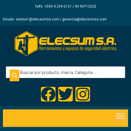
Elecsum
Telfs: +593 4 239 6121 / 09 90713225
S.A.
Emails: ventas1@elecsumsa.com / gerencia@elecsumsa.com