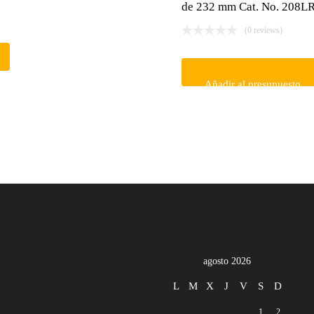
de 232 mm Cat. No. 208L
(0 reviews)
Añadir al presupuesto
agosto 2026
L
M
X
J
V
S
D
1
2