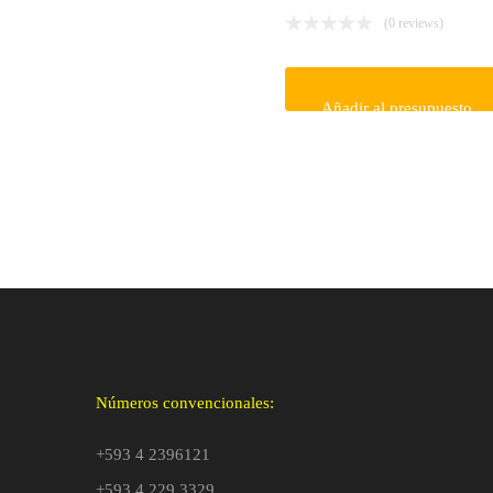
(0 reviews)
Añadir al presupuesto
Números convencionales:
+593 4 2396121
+593 4 229 3329