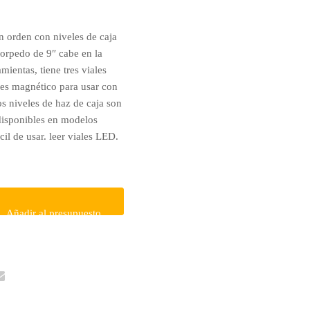
n orden con niveles de caja
torpedo de 9″ cabe en la
mientas, tiene tres viales
 es magnético para usar con
s niveles de haz de caja son
 disponibles en modelos
il de usar. leer viales LED.
Añadir al presupuesto