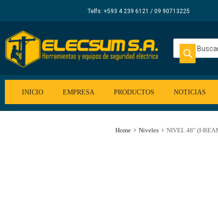
Elecsum
Telfs: +593 4 239 6121 / 09 90713225
S.A.
INICIO
EMPRESA
PRODUCTOS
NOTICIAS
Home
Niveles
NIVEL 48″ (I-BE