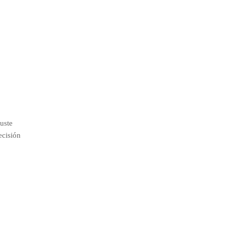
uste
ecisión