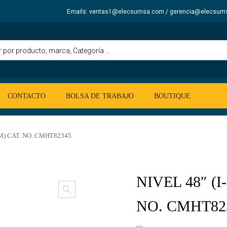
Emails: ventas1@elecsumsa.com / gerencia@elecsum
CONTACTO
BOLSA DE TRABAJO
BOUTIQUE
AM) CAT. NO. CMHT82345
NIVEL 48″ (
NO. CMHT82