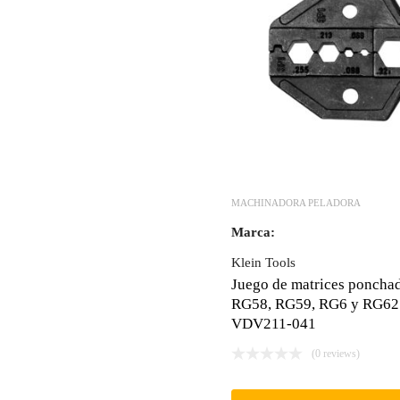
MACHINADORA PELADORA
Marca:
Klein Tools
Juego de matrices ponchad
RG58, RG59, RG6 y RG62 
VDV211-041
(0 reviews)