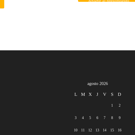
Añadir al presupuesto
agosto 2026
L
M
X
J
V
S
D
1
2
3
4
5
6
7
8
9
10
11
12
13
14
15
16