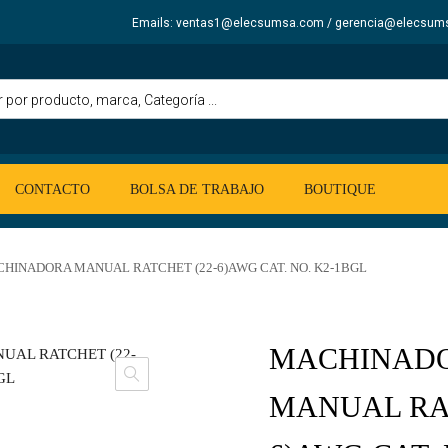
Emails: ventas1@elecsumsa.com / gerencia@elecsum
CONTACTO
BOLSA DE TRABAJO
BOUTIQUE
HINADORA MANUAL RATCHET (22-6)AWG CAT. NO. K2-1BGL
MACHINAD
MANUAL RAT