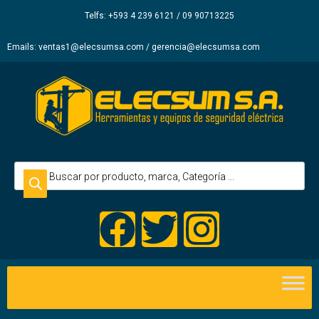
Elecsum
Telfs: +593 4 239 6121 / 09 90713225
S.A.
Emails: ventas1@elecsumsa.com / gerencia@elecsumsa.com