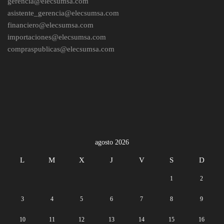
gerencia@elecsumsa.com
asistente_gerencia@elecsumsa.com
financiero@elecsumsa.com
importaciones@elecsumsa.com
compraspublicas@elecsumsa.com
agosto 2026
L
M
X
J
V
S
D
1
2
3
4
5
6
7
8
9
10
11
12
13
14
15
16