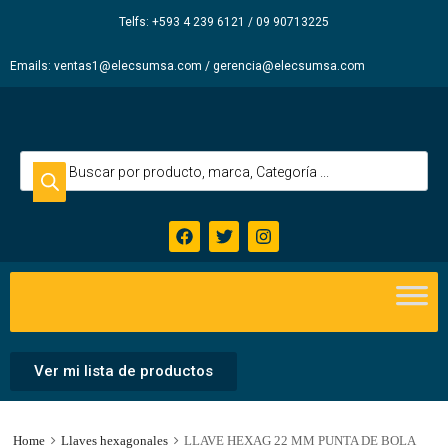
Elecsum
Telfs: +593 4 239 6121 / 09 90713225
S.A.
Emails: ventas1@elecsumsa.com / gerencia@elecsumsa.com
Ver mi lista de productos
Home
Llaves hexagonales
LLAVE HEXAG 22 MM PUNTA DE BOLA