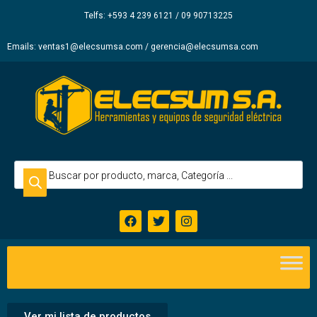
Elecsum
Telfs: +593 4 239 6121 / 09 90713225
S.A.
Emails: ventas1@elecsumsa.com / gerencia@elecsumsa.com
Ver mi lista de productos