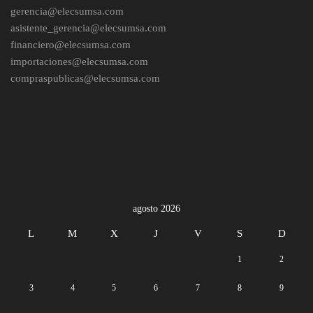
gerencia@elecsumsa.com
asistente_gerencia@elecsumsa.com
financiero@elecsumsa.com
importaciones@elecsumsa.com
compraspublicas@elecsumsa.com
agosto 2026
L
M
X
J
V
S
D
1
2
3
4
5
6
7
8
9