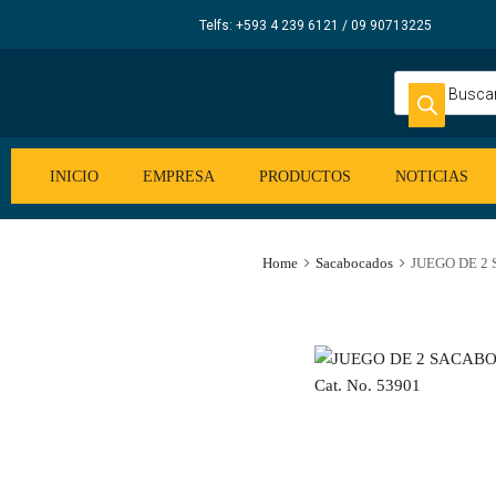
Elecsum
Telfs: +593 4 239 6121 / 09 90713225
S.A.
INICIO
EMPRESA
PRODUCTOS
NOTICIAS
Home
Sacabocados
JUEGO DE 2 S