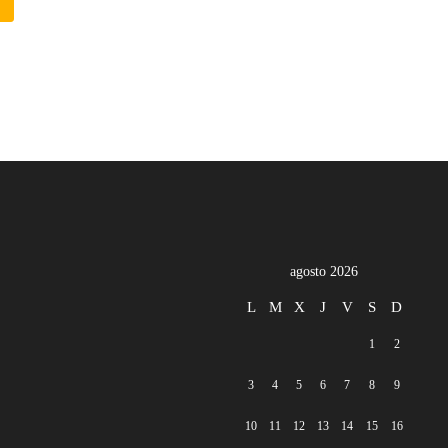
agosto 2026
L
M
X
J
V
S
D
1
2
3
4
5
6
7
8
9
10
11
12
13
14
15
16