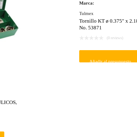
Marca:
Tulmex
Tornillo KT ø 0.375″ x 2.1
No. 53871
(0 reviews)
Añadir al presupuesto
LICOS,