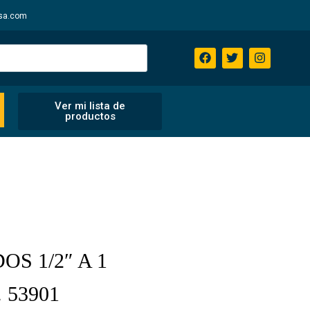
sa.com
Ver mi lista de
productos
S 1/2″ A 1
. 53901