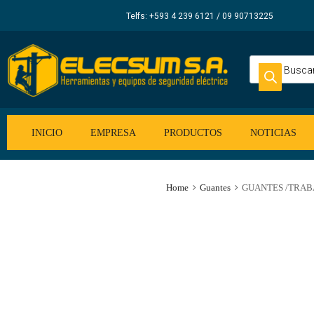
Elecsum
Telfs: +593 4 239 6121 / 09 90713225
S.A.
INICIO
EMPRESA
PRODUCTOS
NOTICIAS
Home
Guantes
GUANTES /TRABA