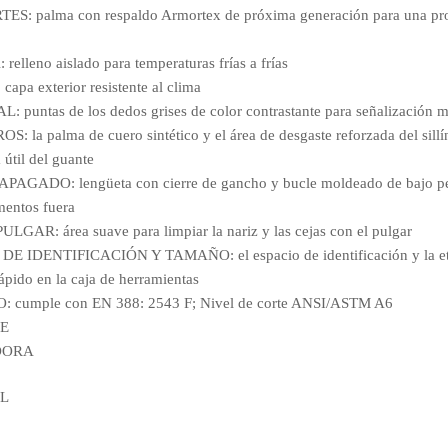
: palma con respaldo Armortex de próxima generación para una prot
eno aislado para temperaturas frías a frías
a exterior resistente al clima
ntas de los dedos grises de color contrastante para señalización 
 palma de cuero sintético y el área de desgaste reforzada del sillín
 útil del guante
ADO: lengüeta con cierre de gancho y bucle moldeado de bajo perfi
mentos fuera
R: área suave para limpiar la nariz y las cejas con el pulgar
IDENTIFICACIÓN Y TAMAÑO: el espacio de identificación y la eti
ápido en la caja de herramientas
umple con EN 388: 2543 F; Nivel de corte ANSI/ASTM A6
TE
DORA
 L