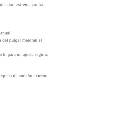
ección extrema contra
manual
 del pulgar mejoran el
l para un ajuste seguro,
queta de tamaño externo