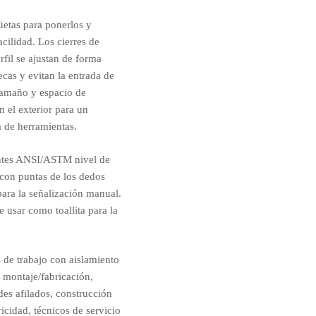
etas para ponerlos y
cilidad. Los cierres de
fil se ajustan de forma
cas y evitan la entrada de
tamaño y espacio de
n el exterior para un
a de herramientas.
ntes ANSI/ASTM nivel de
 con puntas de los dedos
para la señalización manual.
e usar como toallita para la
 de trabajo con aislamiento
, montaje/fabricación,
es afilados, construcción
ricidad, técnicos de servicio