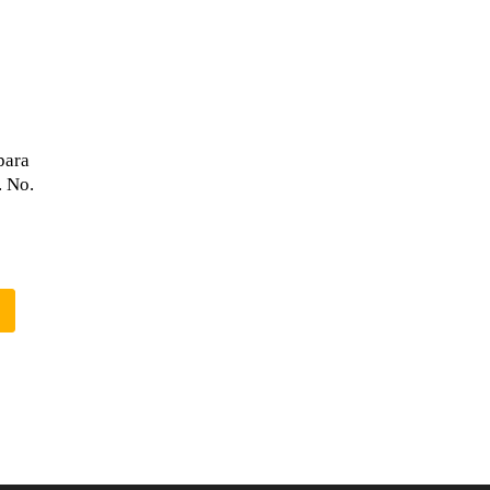
para
. No.