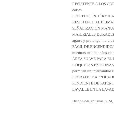
RESISTENTE A LOS CORTES
cortes
PROTECCIÓN TÉRMICA: rell
RESISTENTE AL CLIMA: cap
SEÑALIZACIÓN MANUAL: pu
MATERIALES DURADEROS: la
agarre y prolongan la vida
FÁCIL DE ENCENDIDO/APAG
mientras mantiene los ele
ÁREA SUAVE PARA EL PULGA
ETIQUETAS EXTERNAS DE 
permiten un intercambio r
PROBADO Y APROBADO: c
PENDIENTE DE PATEN
LAVABLE EN LA LAVA
Disponible en tallas S, M,