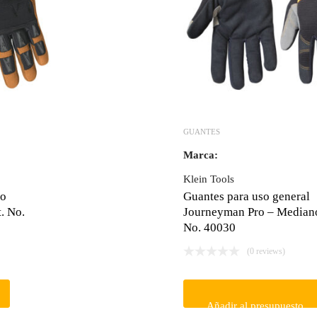
GUANTES
Marca:
Klein Tools
ro
Guantes para uso general
. No.
Journeyman Pro – Mediano
No. 40030
(0 reviews)
Añadir al presupuesto