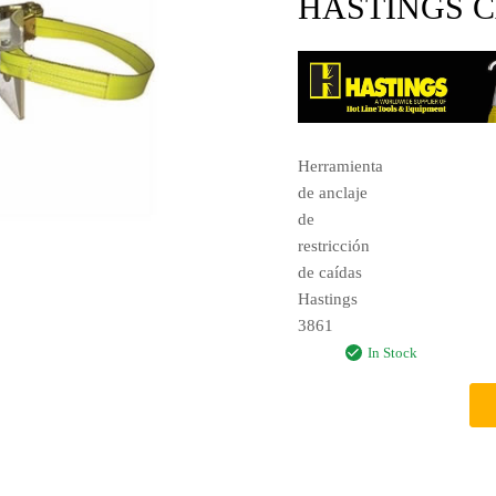
HASTINGS CA
Herramienta
de anclaje
de
restricción
de caídas
Hastings
3861
In Stock