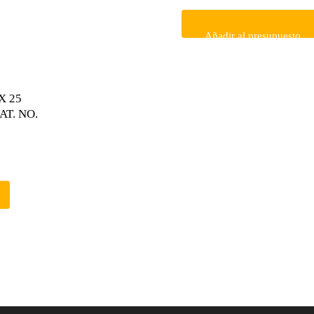
Añadir al presupuesto
X 25
T. NO.