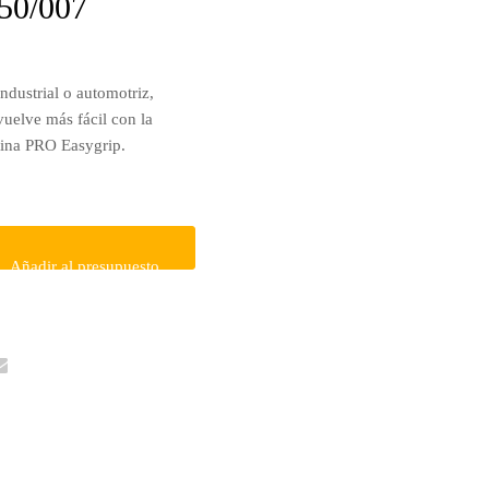
50/007
ndustrial o automotriz,
 vuelve más fácil con la
tina PRO Easygrip.
Añadir al presupuesto