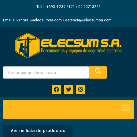
Elecsum
Telfs: +593 4 239 6121 / 09 90713225
S.A.
Emails: ventas1@elecsumsa.com / gerencia@elecsumsa.com
Ver mi lista de productos