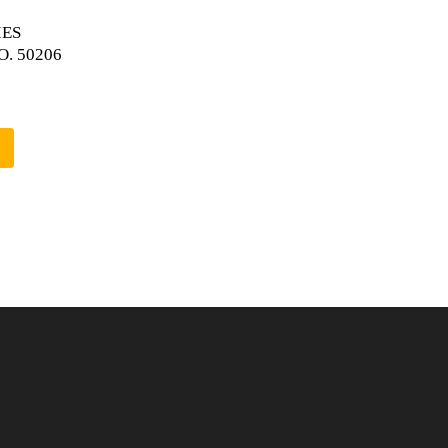
IES
O. 50206