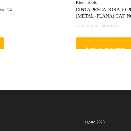
Klein Tools
No. 14-
CINTA PESCADORA 50 P
(METAL -PLANA) CAT. N
(0 reviews)
Añadir al presupuesto
agosto 2026