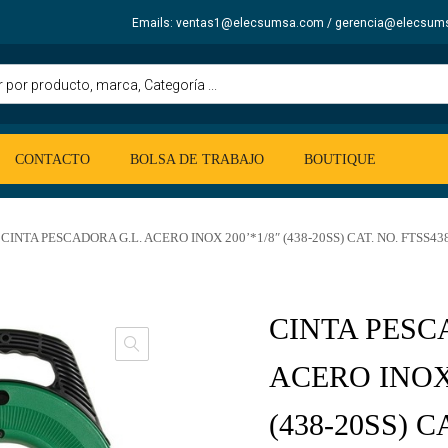
Emails: ventas1@elecsumsa.com / gerencia@elecsum
CONTACTO
BOLSA DE TRABAJO
BOUTIQUE
CINTA PESCADORA G.L. ACERO INOX 200’*1/8″ (438-20SS) CAT. NO. FTSS43
CINTA PESC
ACERO INOX 
(438-20SS) C