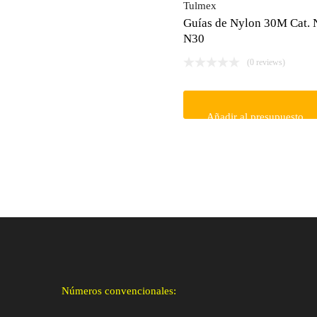
Tulmex
Guías de Nylon 30M Cat. 
N30
(0 reviews)
Añadir al presupuesto
Números convencionales: