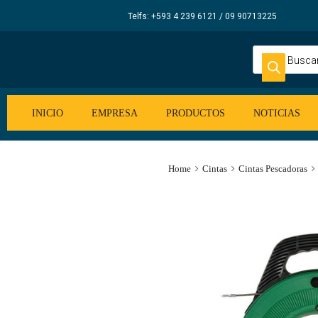
Elecsum
Telfs: +593 4 239 6121 / 09 90713225
S.A.
INICIO
EMPRESA
PRODUCTOS
NOTICIAS
Home
Cintas
Cintas Pescadoras