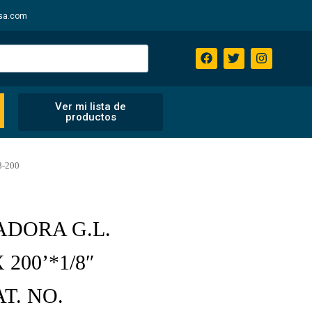
sa.com
Ver mi lista de
productos
8-200
ADORA G.L.
200’*1/8″
AT. NO.