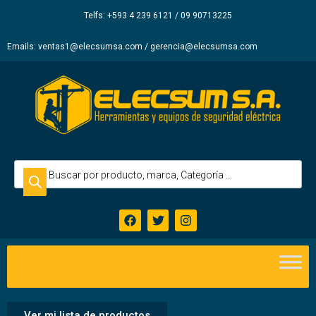
Elecsum
Telfs: +593 4 239 6121 / 09 90713225
S.A.
Emails: ventas1@elecsumsa.com / gerencia@elecsumsa.com
Ver mi lista de productos