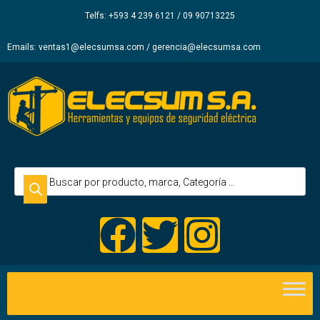
Elecsum
Telfs: +593 4 239 6121 / 09 90713225
S.A.
Emails: ventas1@elecsumsa.com / gerencia@elecsumsa.com