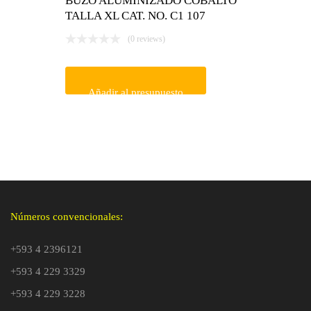
BUZO ALUMINIZADO COBALTO
TALLA XL CAT. NO. C1 107
(0 reviews)
Añadir al presupuesto
Números convencionales:
+593 4 2396121
+593 4 229 3329
+593 4 229 3228