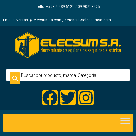
Elecsum
Telfs: +593 4 239 6121 / 09 90713225
S.A.
Emails: ventas1@elecsumsa.com / gerencia@elecsumsa.com