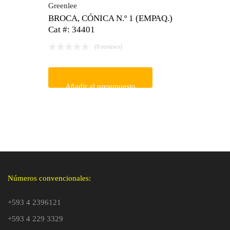
Greenlee
BROCA, CÓNICA N.º 1 (EMPAQ.)
Cat #: 34401
(0 reviews)
Añadir al presupuesto
Números convencionales:
+593 4 2396121
+593 4 229 3329