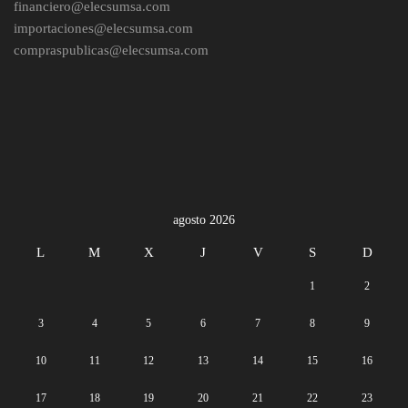
financiero@elecsumsa.com
importaciones@elecsumsa.com
compraspublicas@elecsumsa.com
agosto 2026
L
M
X
J
V
S
D
1
2
3
4
5
6
7
8
9
10
11
12
13
14
15
16
17
18
19
20
21
22
23