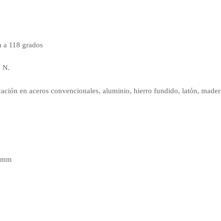
a a 118 grados
o N.
ción en aceros convencionales, aluminio, hierro fundido, latón, madera
0 mm