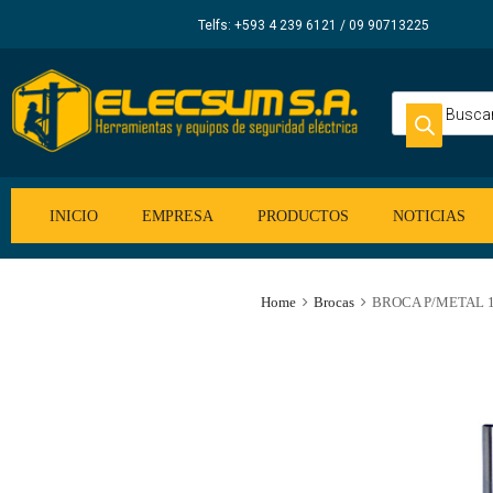
Elecsum
Telfs: +593 4 239 6121 / 09 90713225
S.A.
INICIO
EMPRESA
PRODUCTOS
NOTICIAS
Home
Brocas
BROCA P/METAL 1