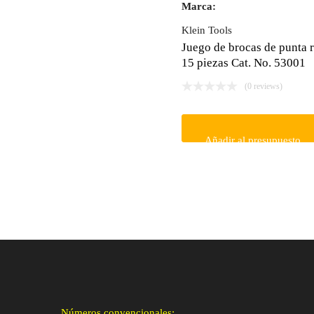
Marca:
Klein Tools
Juego de brocas de punta 
15 piezas Cat. No. 53001
(0 reviews)
Añadir al presupuesto
Números convencionales: