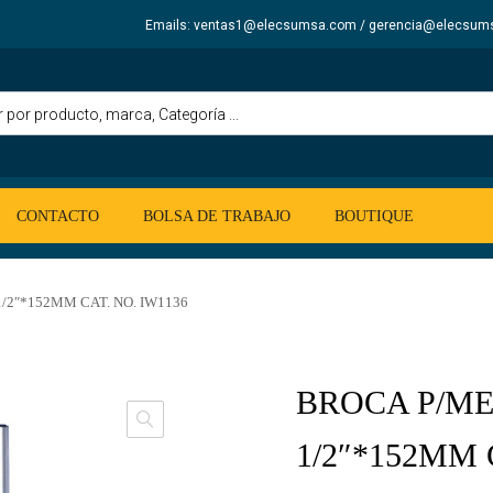
Emails: ventas1@elecsumsa.com / gerencia@elecsum
CONTACTO
BOLSA DE TRABAJO
BOUTIQUE
/2″*152MM CAT. NO. IW1136
BROCA P/M
1/2″*152MM 