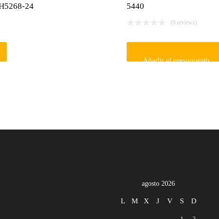
H5268-24
5440
(0 reviews)
Añadir al presupuesto
agosto 2026
L
M
X
J
V
S
D