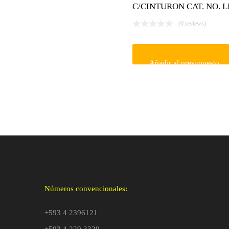
C/CINTURON CAT. NO. L
(0 reviews)
Añadir al presupuesto
Números convencionales:
+593 4 2396121
+593 4 229 3329