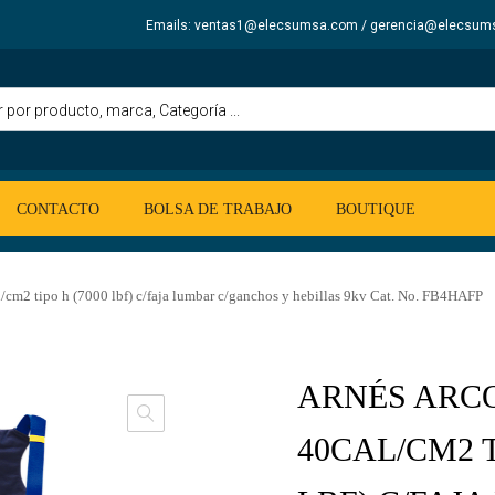
Emails: ventas1@elecsumsa.com / gerencia@elecsum
CONTACTO
BOLSA DE TRABAJO
BOUTIQUE
l/cm2 tipo h (7000 lbf) c/faja lumbar c/ganchos y hebillas 9kv Cat. No. FB4HAFP
ARNÉS ARC
40CAL/CM2 T