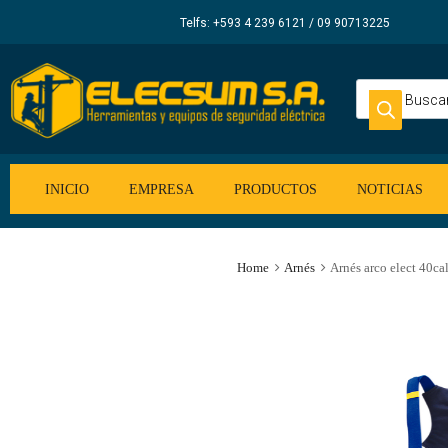
Elecsum
Telfs: +593 4 239 6121 / 09 90713225
S.A.
INICIO
EMPRESA
PRODUCTOS
NOTICIAS
Home
Arnés
Arnés arco elect 40ca