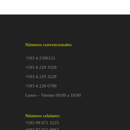
Números convencionales:
+593 4 2396121
+593 4 229 3329
+593 4 229 3228
+593 4 228 6790
Lunes – Viernes 09:00 a 18:00
Números celulares:
+593 99 071 3225
+593 97 921 0962