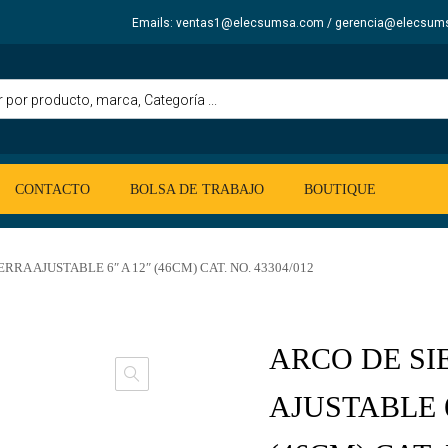
Emails: ventas1@elecsumsa.com / gerencia@elecsum
CONTACTO
BOLSA DE TRABAJO
BOUTIQUE
RRA AJUSTABLE 6″ A 12″ (46CM) CAT. NO. 43304/012
ARCO DE SI
AJUSTABLE 6