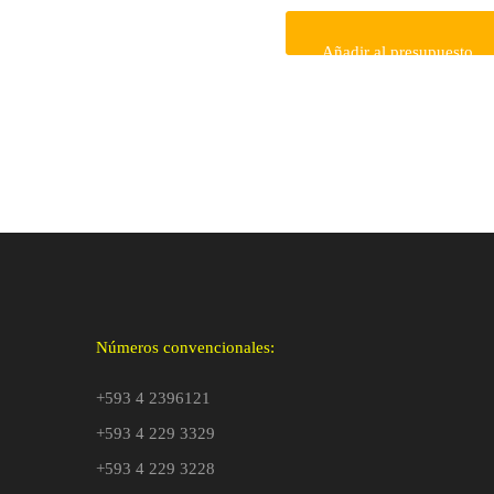
Añadir al presupuesto
Números convencionales:
+593 4 2396121
+593 4 229 3329
+593 4 229 3228