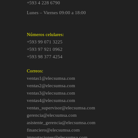
+593 4 228 6790
Lunes – Viernes 09:00 a 18:00
Números celulares:
+593 99 071 3225
+593 97 921 0962
+593 98 377 4254
Correos:
ventas1@elecsumsa.com
ventas2@elecsumsa.com
ventas3@elecsumsa.com
ventas4@elecsumsa.com
ventas_supervisor@elecsumsa.com
gerencia@elecsumsa.com
asistente_gerencia@elecsumsa.com
financiero@elecsumsa.com
importaciones@elecsumsa.com