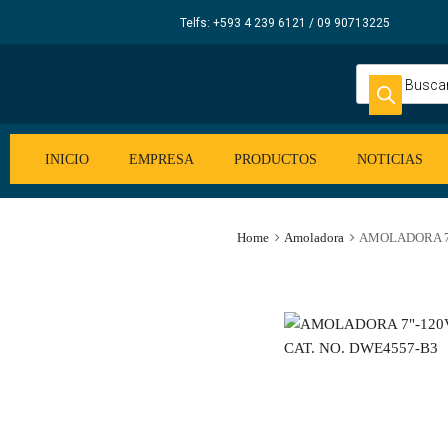
Elecsum
Telfs: +593 4 239 6121 / 09 90713225
S.A.
INICIO
EMPRESA
PRODUCTOS
NOTICIAS
Home
Amoladora
AMOLADORA 7″