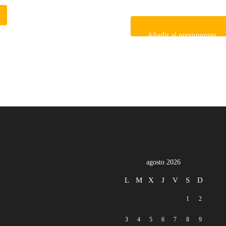
Añadir al presupuesto
agosto 2026
L
M
X
J
V
S
D
1
2
3
4
5
6
7
8
9