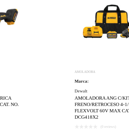
AMOLADORA
Marca:
Dewalt
RICA
AMOLADORA ANG C/KI
CAT. NO.
FRENO/RETROCESO 4-1/
FLEXVOLT 60V MAX CAT
DCG418X2
(0 reviews)