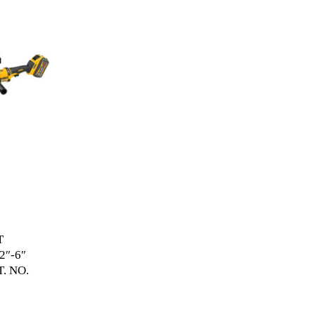
T
2″-6″
. NO.