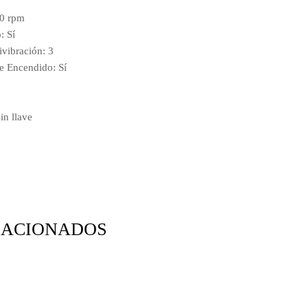
00 rpm
: Sí
ivibración: 3
e Encendido: Sí
in llave
LACIONADOS