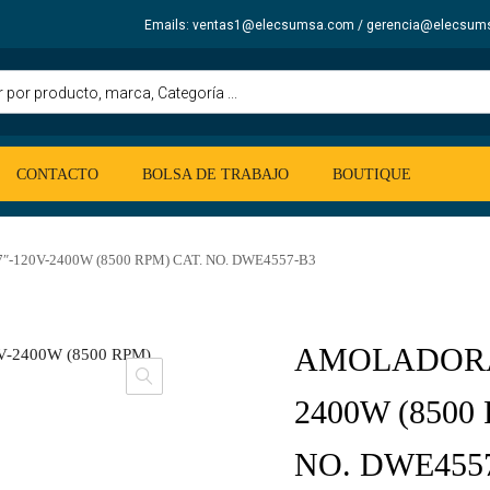
Emails: ventas1@elecsumsa.com / gerencia@elecsum
CONTACTO
BOLSA DE TRABAJO
BOUTIQUE
-120V-2400W (8500 RPM) CAT. NO. DWE4557-B3
AMOLADORA 
2400W (8500
NO. DWE455