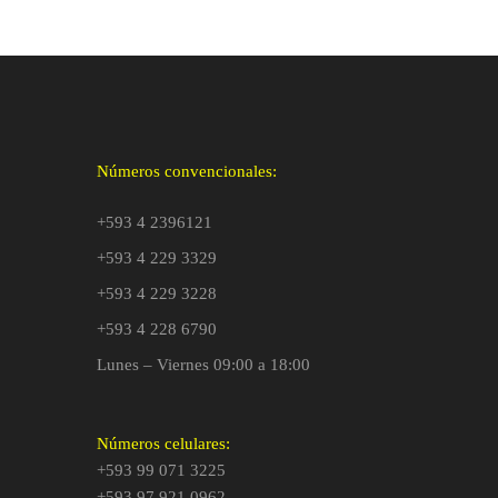
Números convencionales:
+593 4 2396121
+593 4 229 3329
+593 4 229 3228
+593 4 228 6790
Lunes – Viernes 09:00 a 18:00
Números celulares:
+593 99 071 3225
+593 97 921 0962