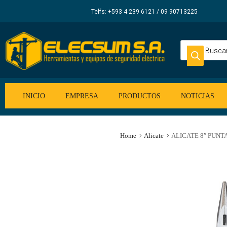
Elecsum
Telfs: +593 4 239 6121 / 09 90713225
S.A.
INICIO
EMPRESA
PRODUCTOS
NOTICIAS
Home
Alicate
ALICATE 8″ PUNT