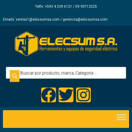
Elecsum
Telfs: +593 4 239 6121 / 09 90713225
S.A.
Emails: ventas1@elecsumsa.com / gerencia@elecsumsa.com