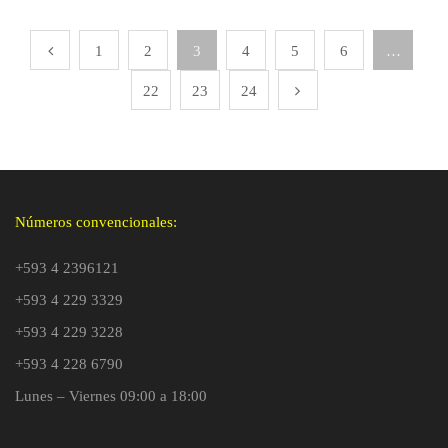
1
2
3
4
5
6
…
22
23
24
Números convencionales:
+593 4 2396121
+593 4 229 3329
+593 4 229 3228
+593 4 228 6790
Lunes – Viernes 09:00 a 18:00