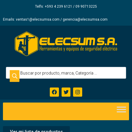
Elecsum
Telfs: +593 4 239 6121 / 09 90713225
S.A.
Emails: ventas1@elecsumsa.com / gerencia@elecsumsa.com
Ver mi lista de productos