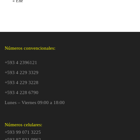
« Ene
Números convencionales:
+593 4 2396121
+593 4 229 3329
+593 4 229 3228
+593 4 228 6790
Lunes – Viernes 09:00 a 18:00
Números celulares:
+593 99 071 3225
+593 97 921 0962