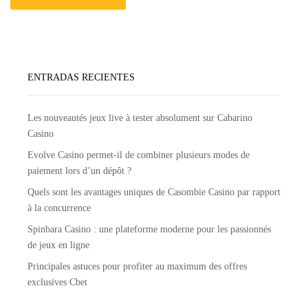
ENTRADAS RECIENTES
Les nouveautés jeux live à tester absolument sur Cabarino
Casino
Evolve Casino permet-il de combiner plusieurs modes de
paiement lors d’un dépôt ?
Quels sont les avantages uniques de Casombie Casino par rapport
à la concurrence
Spinbara Casino : une plateforme moderne pour les passionnés
de jeux en ligne
Principales astuces pour profiter au maximum des offres
exclusives Cbet